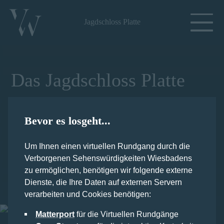
Jagdschloss Platte
Das Jagdschloss Platte
Nördlich von Wiesbaden, im Taunus auf der Platte liegt
das ehemalige Jagdschloss. Es wurde in den Jahren
Bevor es losgeht...
1823 bis 1826 im Auftrag des Herzogs
Wilhelm I. von
Nassau
errichtet und diente als Rückzugsort für die
Um Ihnen einen virtuellen Rundgang durch die
Herzöge von Nassau und später für die preußischen
Verborgenen Sehenswürdigkeiten Wiesbadens
Prinzen. Heute wird es für Veranstaltungen genutzt.
zu ermöglichen, benötigen wir folgende externe
Lageplan
Dienste, die Ihre Daten auf externen Servern
Dach
verarbeiten und Cookies benötigen:
Obergeschoss
Eingang
Rotunde
Keller
Matterport
für die Virtuellen Rundgänge