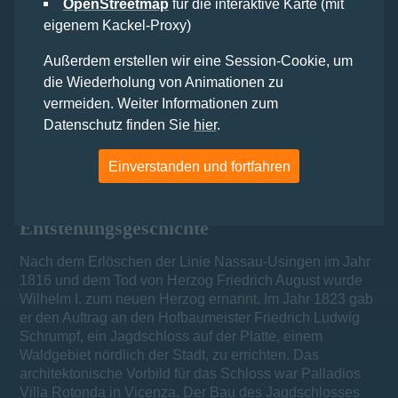
OpenStreetmap
für die interaktive Karte (mit
eigenem Kackel-Proxy)
3D-Rundgang starten
Außerdem erstellen wir eine Session-Cookie, um
Auf einen Blick:
die Wiederholung von Animationen zu
vermeiden. Weiter Informationen zum
1823 - 1826 erbaut
Datenschutz finden Sie
hier
.
Im Zweiten Weltkrieg zerstört
Einverstanden und fortfahren
Ende 1980er bis 2007 wieder aufgebaut
Entstehungsgeschichte
Nach dem Erlöschen der Linie Nassau-Usingen im Jahr
1816 und dem Tod von Herzog Friedrich August wurde
Wilhelm I. zum neuen Herzog ernannt. Im Jahr 1823 gab
er den Auftrag an den Hofbaumeister Friedrich Ludwig
Schrumpf, ein Jagdschloss auf der Platte, einem
Waldgebiet nördlich der Stadt, zu errichten. Das
architektonische Vorbild für das Schloss war Palladios
Villa Rotonda in Vicenza. Der Bau des Jagdschlosses