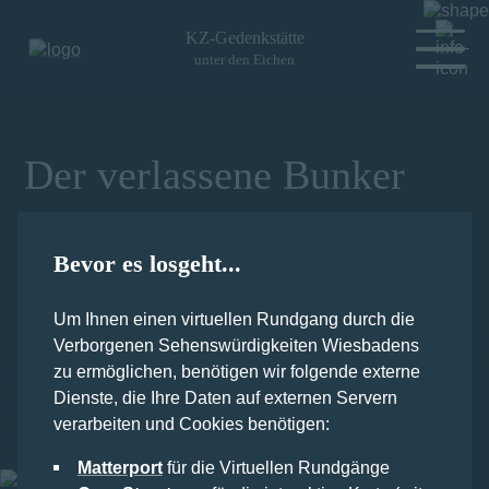
KZ-Gedenkstätte
unter den Eichen
Der verlassene Bunker
Der heutige Campus Unter den Eichen der Hochschule
RheinMain war nicht nur früher das ehemalige ZDF-
Bevor es losgeht...
Gelände. Er birgt auch das Geheimnis, dass hier ein
Luftschutzbunker zu Zeiten des Nationalsozialismus
Um Ihnen einen virtuellen Rundgang durch die
errichtet und genutzt wurde. Dieser Bunker beinhaltet
Verborgenen Sehenswürdigkeiten Wiesbadens
eine Ausstellung über die Geschichten der Häftlinge, die
zu seiner Erbauung gezwungen wurden.
zu ermöglichen, benötigen wir folgende externe
Dienste, die Ihre Daten auf externen Servern
Lageplan
verarbeiten und Cookies benötigen:
Zugangstreppe
Ausstellung
Eingang
Matterport
für die Virtuellen Rundgänge