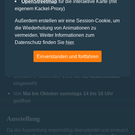
OpenStreetmap
für die interaktive Karte (mit
eigenem Kackel-Proxy)
Außerdem erstellen wir eine Session-Cookie, um
3D-Rundgang starten
die Wiederholung von Animationen zu
vermeiden. Weiter Informationen zum
Auf einen Blick:
Datenschutz finden Sie
hier
.
Luftschutzbunker aus den Zeiten des
Nationalsozialismus
Einverstanden und fortfahren
1944
durch die Inhaftierten erbaut
Seit dem 9. November 1991 als
KZ-Gedenkstätte
eingeweiht
Von
Mai bis Oktober samstags 14 bis 16 Uhr
geöffnet
Ausstellung
Da die Ausstellung regelmäßig überarbeitet und erneuert