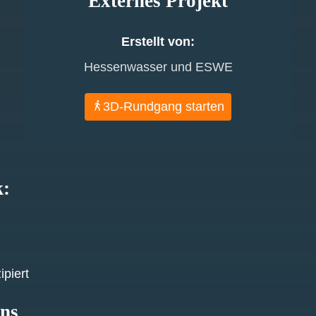
Externes Projekt
Erstellt von:
Hessenwasser und ESWE
3D-Rundgang starten
k:
piert
ens